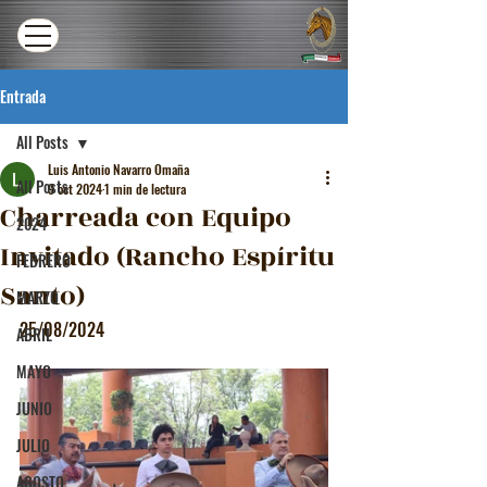
Entrada
All Posts
Luis Antonio Navarro Omaña
All Posts
9 oct 2024
1 min de lectura
Charreada con Equipo
2024
Invitado (Rancho Espíritu
FEBRERO
Santo)
MARZO
25/08/2024
ABRIL
MAYO
JUNIO
JULIO
AGOSTO