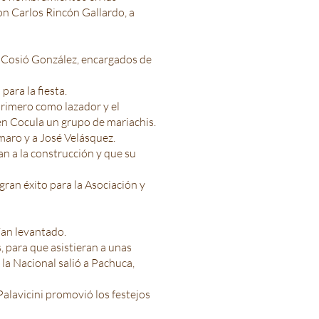
on Carlos Rincón Gallardo, a
n Cosió González, encargados de
ara la fiesta.
primero como lazador y el
en Cocula un grupo de mariachis.
maro y a José Velásquez.
an a la construcción y que su
n gran éxito para la Asociación y
ían levantado.
, para que asistieran a unas
la Nacional salió a Pachuca,
Palavicini promovió los festejos