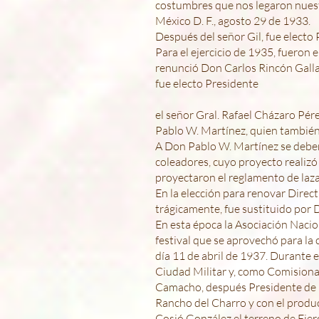
costumbres que nos legaron nues
México D. F., agosto 29 de 1933.
Después del señor Gil, fue electo
Para el ejercicio de 1935, fueron
renunció Don Carlos Rincón Galla
fue electo Presidente
el señor Gral. Rafael Cházaro Pér
Pablo W. Martínez, quien también 
A Don Pablo W. Martínez se deben 
coleadores, cuyo proyecto realizó
proyectaron el reglamento de laz
En la elección para renovar Dire
trágicamente, fue sustituido por
En esta época la Asociación Nacio
festival que se aprovechó para la 
día 11 de abril de 1937. Durante 
Ciudad Militar y, como Comisiona
Camacho, después Presidente de la
Rancho del Charro y con el produc
Cosió González el terreno de Eje