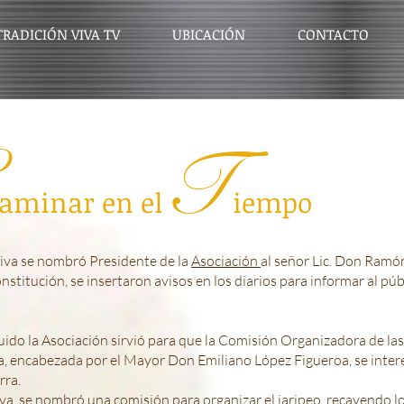
TRADICIÓN VIVA TV
UBICACIÓN
CONTACTO
T
aminar en el
iempo
ctiva se nombró Presidente de la
Asociación
al señor Lic. Don Ramó
titución, se insertaron avisos en los diarios para informar al públi
uido la Asociación sirvió para que la Comisión Organizadora de las
, encabezada por el Mayor Don Emiliano López Figueroa, se inte
rra.
va, se nombró una comisión para organizar el jaripeo, recayendo 