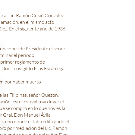
te al Lic. Ramón Cosió González.
clamación, en el mismo acto
z. En el siguiente año de 1936,
funciones de Presidente el señor
rminar el periodo.
l primer reglamento de
 Don Leovigildo Islas Escárcega
ien por haber muerto
 las Filipinas, señor Quezón,
ión. Este festival tuvo lugar el
ue se compró en lo que hoy es la
or Gral. Don Manuel Ávila
terreno donde estaba edificando el
mpró por mediación del Lic. Ramón
, habiendo obtenido del señor Don