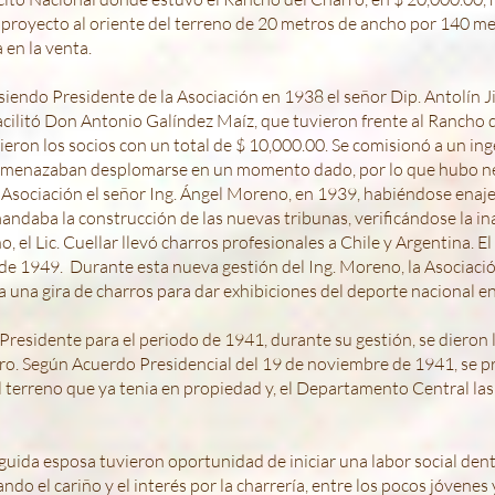
n proyecto al oriente del terreno de 20 metros de ancho por 140 m
en la venta.
 siendo Presidente de la Asociación en 1938 el señor Dip. Antolín 
cilitó Don Antonio Galíndez Maíz, que tuvieron frente al Rancho d
eron los socios con un total de $ 10,000.00. Se comisionó a un ing
amenazaban desplomarse en un momento dado, por lo que hubo nec
a Asociación el señor Ing. Ángel Moreno, en 1939, habiéndose enaj
andaba la construcción de las nuevas tribunas, verificándose la in
 el Lic. Cuellar llevó charros profesionales a Chile y Argentina. E
 de 1949.
Durante esta nueva gestión del Ing. Moreno, la Asociaci
ra una gira de charros para dar exhibiciones del deporte nacional en
residente para el periodo de 1941, durante su gestión, se dieron lo
o. Según Acuerdo Presidencial del 19 de noviembre de 1941, se pr
 terreno que ya tenia en propiedad y, el Departamento Central las
guida esposa tuvieron oportunidad de iniciar una labor social dent
do el cariño y el interés por la charrería, entre los pocos jóvenes