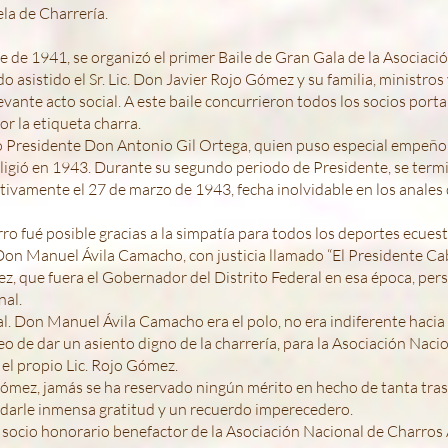
ela de Charrería.
e de 1941, se organizó el primer Baile de Gran Gala de la Asociaci
 asistido el Sr. Lic. Don Javier Rojo Gómez y su familia, ministros
nte acto social. A este baile concurrieron todos los socios portan
r la etiqueta charra.
to Presidente Don Antonio Gil Ortega, quien puso especial empeño 
eligió en 1943. Durante su segundo periodo de Presidente, se term
tivamente el 27 de marzo de 1943, fecha inolvidable en los anales 
ro fué posible gracias a la simpatía para todos los deportes ecuest
 Don Manuel Ávila Camacho, con justicia llamado “El Presidente Cab
ez, que fuera el Gobernador del Distrito Federal en esa época, per
nal.
al. Don Manuel Ávila Camacho era el polo, no era indiferente hacia 
eo de dar un asiento digno de la charrería, para la Asociación Naci
el propio Lic. Rojo Gómez.
 Gómez, jamás se ha reservado ningún mérito en hecho de tanta tra
rdarle inmensa gratitud y un recuerdo imperecedero.
s socio honorario benefactor de la Asociación Nacional de Charros 