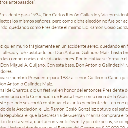
tros antepasados”.
 Presidente para 1934, Don Carlos Rincón Gallardo y Vicepresiden
 electos los mismos señores; pero como dicha elección no fue por a
rdo, quedando como Presidente el mismo Lic. Ramón Cosió Gonzále
ez, quien murió trágicamente en un accidente aéreo, quedando en 
falleció y fué sustituido por Don Antonio Galíndez Maíz, hasta te
las competencias entre Asociaciones. Por iniciativa se formuló e
 Don Miguel A. Quijano. Con esta base, Don Antonio Galíndez M. y
adores.
ctiva se nombró Presidente para 1937 al señor Guillermo Cano, qu
 Don Antonio Galíndez Maíz.
nal de Charros, dió un festival en honor del entonces Presidente de
ceremonia de la Coronación de Rosita Lepe, como reina de la Asociac
este periodo se acordó continuar el asunto pendiente del terreno q
do de la Asociación, el Lic. Ramón Cosió González obtuvo del señ
 República, el que la Secretaría de Guerra y Marina comprará el 
to de esta venta, que fueron veintiséis mil y pico de pesos, se co
rcito Nacional donde estuvo el Rancho del Charro, en $ 20,000.00