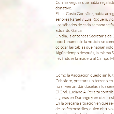
Con las yeguas que había regalado
donativo.
El Lic. Cosió González, había arr
señores Rafael y Luis Roqueñi, y c
Los sábados de cada semana se faci
Eduardo Garza.
Un día, la entonces Secretaría de
oportunamente la noticia, se comu
colocar las tablas que habían sido
Algún tiempo después, la misma S
llevándose la madera al Campo Ma
Como la Asociación quedó sin lug
Crisóforo, prestara un terreno en
no sirvieron, dándoselas a los se
El Gral. Luciano A. Peralta contr
algunas en Durango y en otros est
En la precaria situación en que s
de los ferrocarriles, quien obtuv