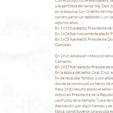
Con el producto de esa madera, la
a la gentileza del señor Ing. Don J
en la esquina Sur- Oriente del Hi
construyeron un redondel y un lien
algunos años.
En 1923 fue electo Presidente de l
En 1924 fue nuevamente electo Pre
En 1925 fué electo Presidente Do
González.
En 1926 estaba en México el señor
Camacho.
En 1927 fué reelecto Presidente e
En la época del señor Gral. Cruz, 
fin de recaudar fondos, y con ello
donde se construyó un lienzo de 
Para 1930 resultó electo el señor
entonces Presidente de la Repúblic
usufructo de la llamada “Casa de la
Asociación, por algún tiempo y se 
típica, constituyeron una ayuda 