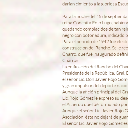
darían cimiento a la gloriosa Escu
Para la noche del 15 de septiembr
reina Conchita Rojo Lugo, habiendo
quedando complacidos de tan releva
negro con botonadura, indicado po
Para el periodo de 1942 fué elec
construcción del Rancho. Se le re
Charro, que fué inaugurado defini
Charros.
La edificación del Rancho del Char
Presidente de la República, Gral.
el señor Lic. Don Javier Rojo Góm
y gran impulsor del deporte nacio
Aunque la afición principal del Gr
Lic. Rojo Gómez le expresó su des
el Acuerdo que fué formulado por 
Aunque el señor Lic. Javier Rojo
Asociación, ésta no dejará de gua
El señor Lic. Javier Rojo Gómez e