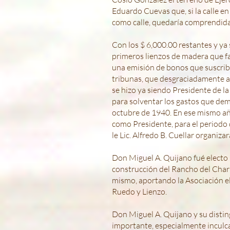
Eduardo Cuevas que, si la calle e
como calle, quedaría comprendida 
Con los $ 6,000.00 restantes y ya
primeros lienzos de madera que fa
una emisión de bonos que suscribi
tribunas, que desgraciadamente 
se hizo ya siendo Presidente de l
para solventar los gastos que dem
octubre de 1940. En ese mismo año,
como Presidente, para el periodo
le Lic. Alfredo B. Cuellar organiza
Don Miguel A. Quijano fué electo P
construcción del Rancho del Charr
mismo, aportando la Asociación el
Ruedo y Lienzo.
Don Miguel A. Quijano y su distin
importante, especialmente inculcan