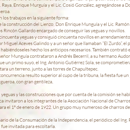
 Raya, Enrique Murguía y el Lic. Cosió González, agregándose a D
ueroa.
 los trabajos en la siguiente forma:
 la construcción del Lienzo; Don Enrique Munguía y el Lic. Ramó
os Rincón Gallardo encargado de conseguir las yeguas y novillos.
incuenta yeguas y consiguió cincuenta novillos en arrendamiento p
r Miguel Aceves Galindo y a un señor que llamaban “El Zurdo”, el 
 habiéndoseles hecho los anticipos necesarios. También contrató 
o señor Munguía contrataron a Andrés Becerril, a su hermano Audo
que un primo suyo, el Ing. Antonio Gutiérrez Sola, se comprometier
ara un terreno, junto a las torres de Chapultepec.
la concurrencia resulto superior al cupo de la tribuna, la fiesta fue u
gueroa, con gran gentileza,
a yeguas y las construcciones que por cuenta de la comisión se hab
a invitaron a los integrantes de la Asociación Nacional de Charros
para el 1º de enero de 1922. Un grupo muy numeroso de charros de 
ario de la Consumación de la Independencia, el periódico del Ing. 
n fue invitada para escoltarla.