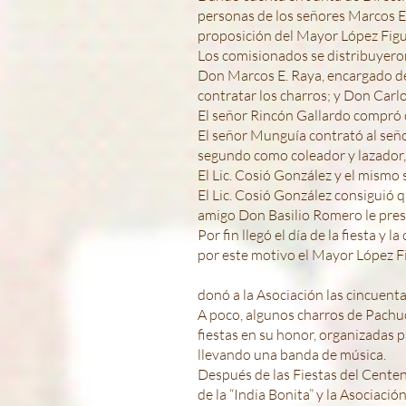
personas de los señores Marcos E.
proposición del Mayor López Fig
Los comisionados se distribuyeron
Don Marcos E. Raya, encargado de
contratar los charros; y Don Carl
El señor Rincón Gallardo compró c
El señor Munguía contrató al seño
segundo como coleador y lazador,
El Lic. Cosió González y el mism
El Lic. Cosió González consiguió 
amigo Don Basilio Romero le prest
Por fin llegó el día de la fiesta y 
por este motivo el Mayor López Fi
donó a la Asociación las cincuent
A poco, algunos charros de Pachuc
fiestas en su honor, organizadas 
llevando una banda de música.
Después de las Fiestas del Centen
de la “India Bonita” y la Asociació