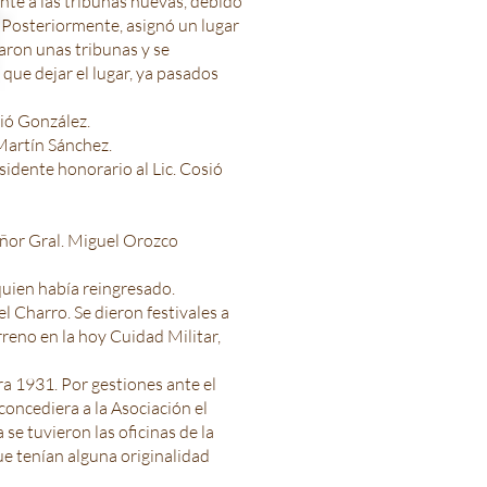
nte a las tribunas nuevas, debido
s. Posteriormente, asignó un lugar
aron unas tribunas y se
que dejar el lugar, ya pasados
sió González.
Martín Sánchez.
idente honorario al Lic. Cosió
eñor Gral. Miguel Orozco
quien había reingresado.
l Charro. Se dieron festivales a
rreno en la hoy Cuidad Militar,
ra 1931. Por gestiones ante el
concediera a la Asociación el
 se tuvieron las oficinas de la
ue tenían alguna originalidad