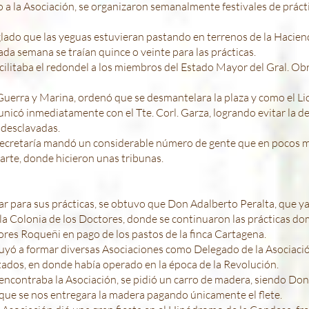
 a la Asociación, se organizaron semanalmente festivales de prácti
eglado que las yeguas estuvieran pastando en terrenos de la Hacie
ada semana se traían quince o veinte para las prácticas.
litaba el redondel a los miembros del Estado Mayor del Gral. Obreg
 Guerra y Marina, ordenó que se desmantelara la plaza y como el Li
nicó inmediatamente con el Tte. Corl. Garza, logrando evitar la de
 desclavadas.
ecretaría mandó un considerable número de gente que en pocos mi
rte, donde hicieron unas tribunas.
ar para sus prácticas, se obtuvo que Don Adalberto Peralta, que 
 la Colonia de los Doctores, donde se continuaron las prácticas do
ñores Roqueñi en pago de los pastos de la finca Cartagena.
ibuyó a formar diversas Asociaciones como Delegado de la Asociac
ados, en donde había operado en la época de la Revolución.
e encontraba la Asociación, se pidió un carro de madera, siendo 
o que se nos entregara la madera pagando únicamente el flete.