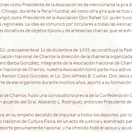
ones como Presidente de la Asociación es de mencionarse la gira de
 Chicago, durante la Feria Mundial, así como otra gira que se hizo
ungió como Presidente de la Asociación Don Rafael Gil, quién tuv
regionales. La idea se comunicó por circulares a todas las Asociac
s donativos de objetos típicos y de artesanías charras, que se exh
Gil, precisamente el 16 de diciembre de 1933, se constituyó la Fe
iación Nacional de Charros la dirección de la charrería organizada 
vano Barba González, integrante de la Asociación Nacional de Charr
ón Nacional de Charros, nuestra Asociación tomó parte muy activa
Don Ramón Cosió González, el Lic. Don Alfredo B. Cuellar, Don Jesús
te de ese organismo durante muchos años, aportó a su formación 
al de Charros, hubo una convocatoria previa de la Confederación 
un acuerdo del Gral. Abelardo L. Rodríguez, entonces Presidente de 
ica, en su empeño decidido de impulsar a todos los deportes, por c
 Nacional de Cultura Física, en un acto de justicia y acendrado pa
deporte genuinamente nacional, y ha ofrecido todo el apoyo y ayuda 