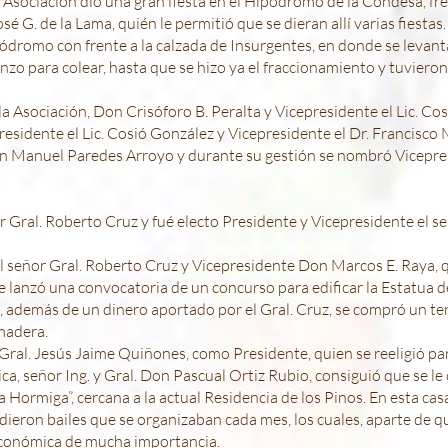
 Asociación dió una gran fiesta en el Hipódromo de la Condesa, fre
osé G. de la Lama, quién le permitió que se dieran allí varias fiesta
pódromo con frente a la calzada de Insurgentes, en donde se levant
zo para colear, hasta que se hizo ya el fraccionamiento y tuvieron 
a Asociación, Don Crisóforo B. Peralta y Vicepresidente el Lic. Co
sidente el Lic. Cosió González y Vicepresidente el Dr. Francisco 
n Manuel Paredes Arroyo y durante su gestión se nombró Vicepres
 Gral. Roberto Cruz y fué electo Presidente y Vicepresidente el s
l señor Gral. Roberto Cruz y Vicepresidente Don Marcos E. Raya, 
se lanzó una convocatoria de un concurso para edificar la Estatua de
s, además de un dinero aportado por el Gral. Cruz, se compró un te
madera.
 Gral. Jesús Jaime Quiñones, como Presidente, quien se reeligió pa
a, señor Ing. y Gral. Don Pascual Ortiz Rubio, consiguió que se le 
 Hormiga”, cercana a la actual Residencia de los Pinos. En esta casa
dieron bailes que se organizaban cada mes, los cuales, aparte de q
económica de mucha importancia.