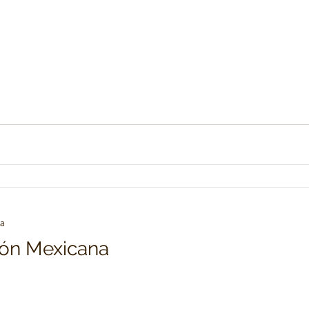
ra
ión Mexicana