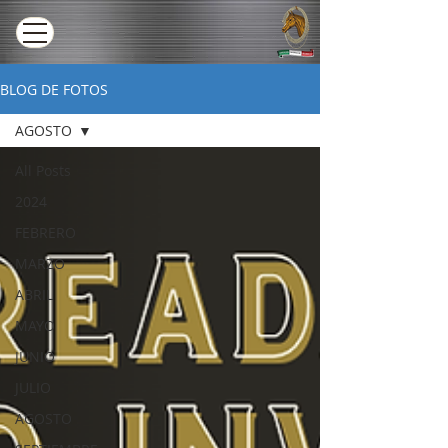
BLOG DE FOTOS
AGOSTO
All Posts
2024
FEBRERO
MARZO
ABRIL
MAYO
JUNIO
JULIO
AGOSTO