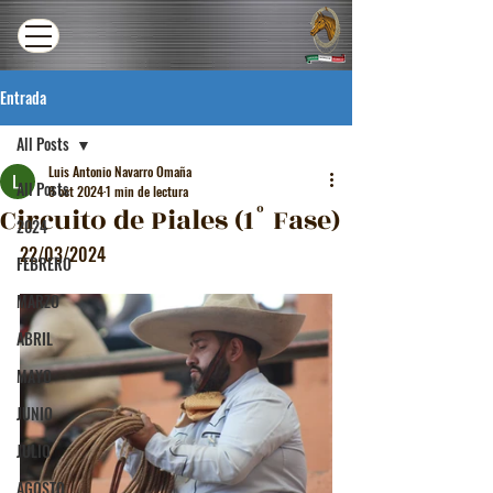
Entrada
All Posts
Luis Antonio Navarro Omaña
All Posts
8 oct 2024
1 min de lectura
Circuito de Piales (1° Fase)
2024
22/03/2024
FEBRERO
MARZO
ABRIL
MAYO
JUNIO
JULIO
AGOSTO