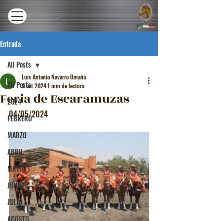
Entrada
All Posts
Luis Antonio Navarro Omaña
All Posts
9 oct 2024
1 min de lectura
Feria de Escaramuzas
2024
04/05/2024
FEBRERO
MARZO
ABRIL
MAYO
JUNIO
JULIO
AGOSTO